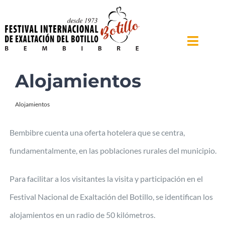
Saltar
al
contenido
Toggle
Naviga
Inicio
Alojamientos
El Festival
Alojamientos
Feria Agroalimentaria
Bembibre cuenta una oferta hotelera que se centra,
Cronología
fundamentalmente, en las poblaciones rurales del municipio.
Bembibre
Para facilitar a los visitantes la visita y participación en el
Noticias
Festival Nacional de Exaltación del Botillo, se identifican los
Contacto
alojamientos en un radio de 50 kilómetros.