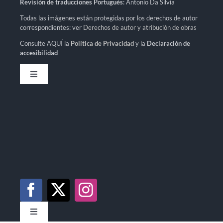
Revisión de traducciones Portugués
: Antonio Da Silvia
Todas las imágenes están protegidas por los derechos de autor
correspondientes: ver
Derechos de autor y atribución de obras
Consulte AQUÍ la
Política de Privacidad
y la
Declaración de
accesibilidad
Toggle
Navigation
Política de privacidad
Declaración de accesibilidad
Mapa del sitio
Toggle