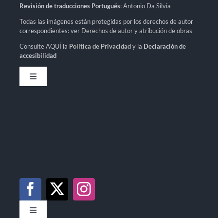
Revisión de traducciones Portugués
: Antonio Da Silvia
Todas las imágenes están protegidas por los derechos de autor
correspondientes: ver
Derechos de autor y atribución de obras
Consulte AQUÍ la
Política de Privacidad
y la
Declaración de
accesibilidad
Toggle
Navigation
Política de privacidad
Declaración de accesibilidad
Mapa del sitio
Toggle