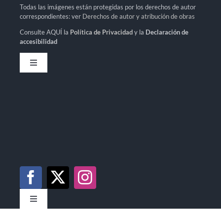
Todas las imágenes están protegidas por los derechos de autor
correspondientes: ver
Derechos de autor y atribución de obras
Consulte AQUÍ la
Política de Privacidad
y la
Declaración de
accesibilidad
Toggle
Navigation
Política de privacidad
Declaración de accesibilidad
Mapa del sitio
Toggle
Navigation