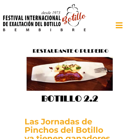
Saltar
al
contenido
Toggle
Naviga
Inicio
El Festival
Feria Agroalimentaria
Cronología
Bembibre
Noticias
Las Jornadas de
Pinchos del Botillo
Contacto
ya tienen ganadores