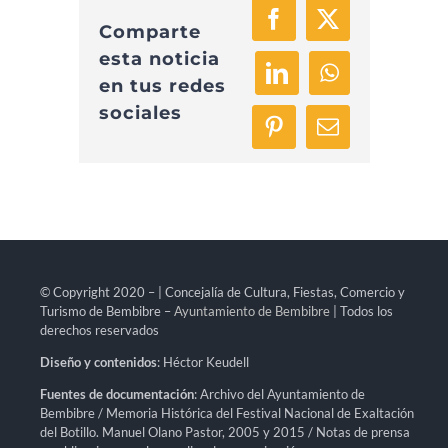
Facebook
X
Comparte
esta noticia
LinkedIn
WhatsApp
en tus redes
sociales
Pinterest
Correo
electrónico
© Copyright 2020 – | Concejalía de Cultura, Fiestas, Comercio y
Turismo de Bembibre –
Ayuntamiento de Bembibre
| Todos los
derechos reservados
Diseño y contenidos
: Héctor Keudell
Fuentes de documentación
: Archivo del Ayuntamiento de
Bembibre / Memoria Histórica del Festival Nacional de Exaltación
del Botillo. Manuel Olano Pastor, 2005 y 2015 / Notas de prensa