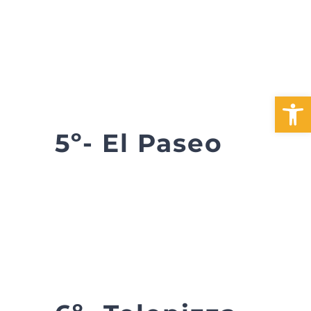
Abrir 
5º- El Paseo