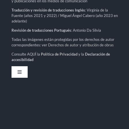
y publicaciones en los medios de comunicación
Traducción y revisión de traducciones Inglés
: Virginia de la
Fuente (años 2021 y 2022) / Miguel Ángel Cabero (año 2023 en
adelante)
Revisión de traducciones Portugués
: Antonio Da Silvia
Todas las imágenes están protegidas por los derechos de autor
correspondientes: ver
Derechos de autor y atribución de obras
Consulte AQUÍ la
Política de Privacidad
y la
Declaración de
accesibilidad
Toggle
Navigation
Política de privacidad
Declaración de accesibilidad
Mapa del sitio