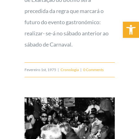
precedida da regra que marcará o
Open 
futuro do evento gastronómico:
realizar- se-á no sábado anterior ao
sábado de Carnaval.
Fevereiro 1st, 1975
|
Cronologia
|
0 Comments