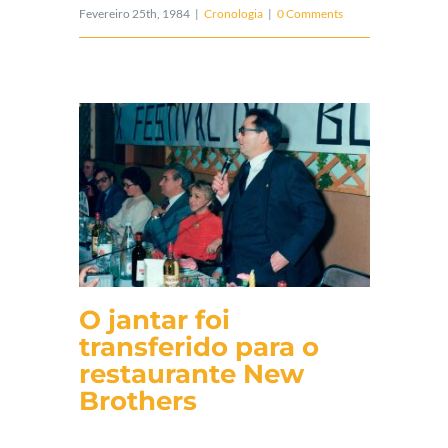
Fevereiro 25th, 1984
|
Cronologia
|
0 Comments
O jantar foi
transferido para o
restaurante New
Brothers