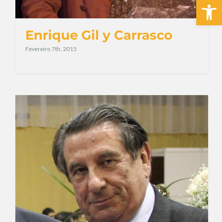
Open 
Enrique Gil y Carrasco
Fevereiro 7th, 2015