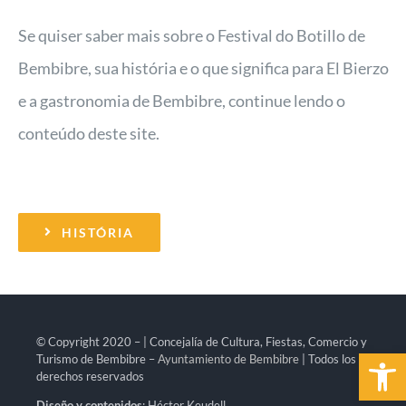
Se quiser saber mais sobre o Festival do Botillo de
Bembibre, sua história e o que significa para El Bierzo
e a gastronomia de Bembibre, continue lendo o
conteúdo deste site.
HISTÓRIA
© Copyright 2020 – | Concejalía de Cultura, Fiestas, Comercio y
Open 
Turismo de Bembibre –
Ayuntamiento de Bembibre
| Todos los
derechos reservados
Diseño y contenidos
: Héctor Keudell