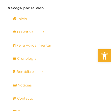
Navega por la web
Início
O Festival
Feira Agroalimentar
Open 
Cronologia
Bembibre
Notícias
Contacto