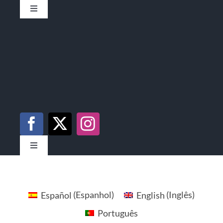
Toggle
Navigation
Toggle
Navigation
Español
(
Espanhol
)
English
(
Inglês
)
Português