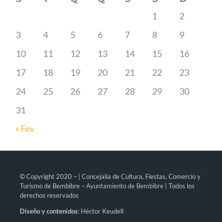
1
2
3
4
5
6
7
8
9
10
11
12
13
14
15
16
17
18
19
20
21
22
23
24
25
26
27
28
29
30
31
« Fev
© Copyright 2020 – | Concejalía de Cultura, Fiestas, Comercio y
Turismo de Bembibre –
Ayuntamiento de Bembibre
| Todos los
derechos reservados
Diseño y contenidos
: Héctor Keudell